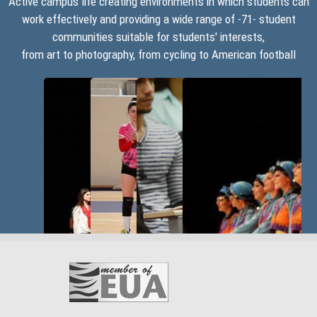
Active campus life creating environments in which students can
!
work effectively and providing a wide range of -71- student
communities suitable for students' interests,
High
from art to photography, from cycling to American football
Quality
Education
!
Bright
Future !
Peaceful
University!