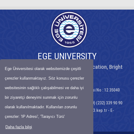
EGE UNIVERSITY
Peaceful University, High Quality Education, Bright
Ege Üniversitesi olarak websitemizde çeşitli
Future
çerezler kullanmaktayız. Söz konusu çerezler
websitesinin sağlıklı çalışabilmesi ve daha iyi
Ege Üniversitesi Rektörlüğü Gençlik Caddesi No : 12 35040
Bornova - İZMİR
bir ziyaretçi deneyimi sunmak için zorunlu
Telephone: (+90) (232) 311 10 10 - Fax;: (+90) (232) 339 90 90
olarak kullanılmaktadır. Kullanılan zorunlu
KEP:
egeuniversitesi@egeuniversitesi.hs03.kep.tr
- E-
Mail:
webadmin@ege.edu.tr
çerezler: 'IP Adresi', 'Tarayıcı Türü'
Map
-
Site Map
Daha fazla bilgi