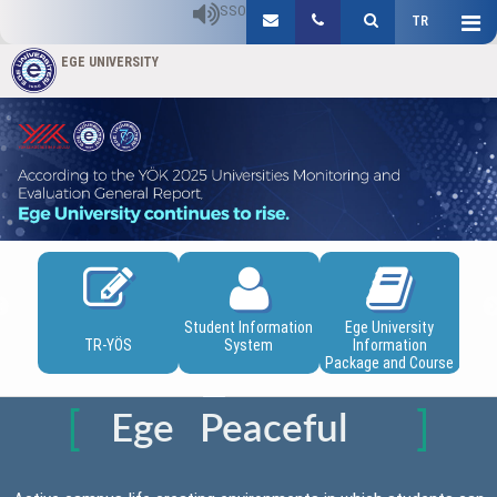
SSO
TR
EGE UNIVERSITY
Previous
N
al
Student Information
Ege University
A
ation
TR-YÖS
System
Information
Re
Package and Course
Catalogue
Ege
Peaceful
University